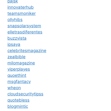
pajsk
innovaterhub
teamsmoniker
ollyhibs
snapsolarsystem
elletrasdiferentes
buzzvista
ipsaya
celebritesmagazine
zealbible
milomagazine
viperplayes
quoethint
msgfantacy
wheon
cloudsecuritytipss
quotebless
blogmintic