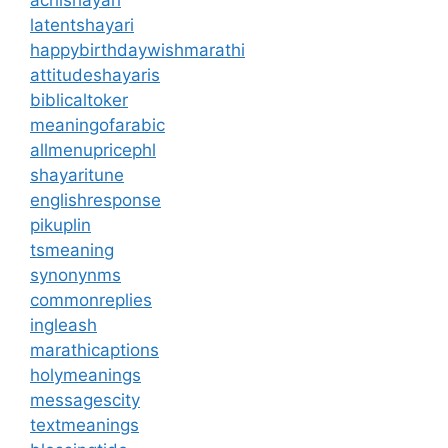
achishayari
latentshayari
happybirthdaywishmarathi
attitudeshayaris
biblicaltoker
meaningofarabic
allmenupricephl
shayaritune
englishresponse
pikuplin
tsmeaning
synonynms
commonreplies
ingleash
marathicaptions
holymeanings
messagescity
textmeanings