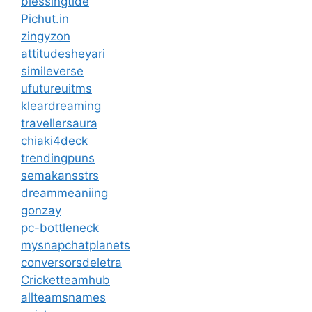
blessingtide
Pichut.in
zingyzon
attitudesheyari
simileverse
ufutureuitms
kleardreaming
travellersaura
chiaki4deck
trendingpuns
semakansstrs
dreammeaniing
gonzay
pc-bottleneck
mysnapchatplanets
conversorsdeletra
Cricketteamhub
allteamsnames