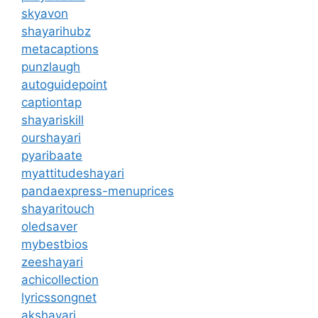
skyavon
shayarihubz
metacaptions
punzlaugh
autoguidepoint
captiontap
shayariskill
ourshayari
pyaribaate
myattitudeshayari
pandaexpress-menuprices
shayaritouch
oledsaver
mybestbios
zeeshayari
achicollection
lyricssongnet
akshayari