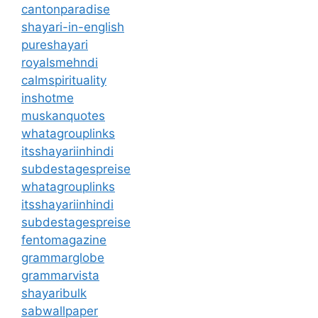
cantonparadise
shayari-in-english
pureshayari
royalsmehndi
calmspirituality
inshotme
muskanquotes
whatagrouplinks
itsshayariinhindi
subdestagespreise
whatagrouplinks
itsshayariinhindi
subdestagespreise
fentomagazine
grammarglobe
grammarvista
shayaribulk
sabwallpaper