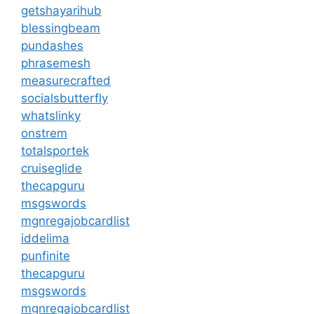
getshayarihub
blessingbeam
pundashes
phrasemesh
measurecrafted
socialsbutterfly
whatslinky
onstrem
totalsportek
cruiseglide
thecapguru
msgswords
mgnregajobcardlist
iddelima
punfinite
thecapguru
msgswords
mgnregajobcardlist