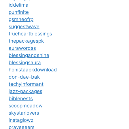
iddelima
punfinite
gsmneofrp
suggestwave
trueheartblessings
thepackagespk
aurawordss
blessingandshine
blessingsaura
honistaapkdownload
don-dae-bak
techyinformant
jazz-packages
biblenests
scoopmeadow
skystarlovers
instaglowz
prayeeeers