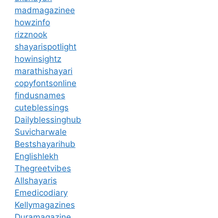
madmagazinee
howzinfo
rizznook
shayarispotlight
howinsightz
marathishayari
copyfontsonline
findusnames
cuteblessings
Dailyblessinghub
Suvicharwale
Bestshayarihub
Englishlekh
Thegreetvibes
Allshayaris
Emedicodiary
Kellymagazines
Duramagazine