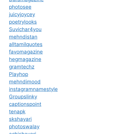
photosee
juicyjoycey
poetrylooks
Suvichar4you
mehndistan
alltamilquotes
favomagazine
hegmagazine
gramtechz
Playhop
mehndimood
instagramnamestyle
Groupslinky
captionspoint
tenapk
skshayari
photoswalay