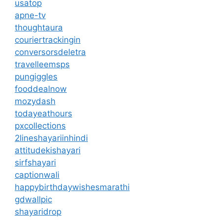
usatop
apne-tv
thoughtaura
couriertrackingin
conversorsdeletra
travelleemsps
pungiggles
fooddealnow
mozydash
todayeathours
pxcollections
2lineshayariinhindi
attitudekishayari
sirfshayari
captionwali
happybirthdaywishesmarathi
gdwallpic
shayaridrop